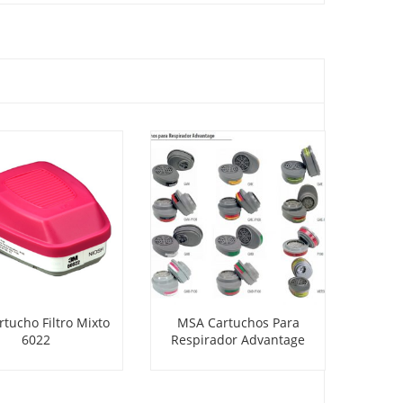
tucho Filtro Mixto
MSA Cartuchos Para
MSA 
6022
Respirador Advantage
Comple
D