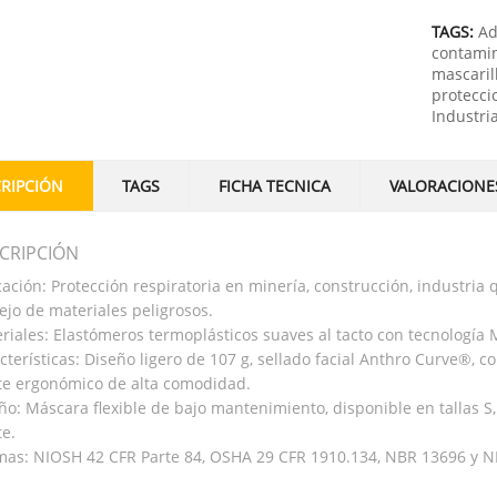
TAGS:
Ad
contami
mascaril
protecci
Industria
RIPCIÓN
TAGS
FICHA TECNICA
VALORACIONES
CRIPCIÓN
cación: Protección respiratoria en minería, construcción, industria 
jo de materiales peligrosos.
riales: Elastómeros termoplásticos suaves al tacto con tecnología
cterísticas: Diseño ligero de 107 g, sellado facial Anthro Curve®, c
te ergonómico de alta comodidad.
ño: Máscara flexible de bajo mantenimiento, disponible en tallas S,
te.
as: NIOSH 42 CFR Parte 84, OSHA 29 CFR 1910.134, NBR 13696 y N