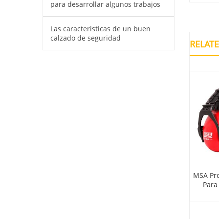
para desarrollar algunos trabajos
Las caracteristicas de un buen
calzado de seguridad
RELAT
irador Media Cara
MSA Equipo Autonomo Para
MSA Pro
Serie 6000
Alta Temperatura G1 Niosh –
Para
NFPA