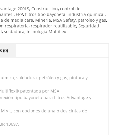
vantage 200LS
,
Construccion
,
control de
nantes.
,
EPP
,
filtros tipo bayoneta
,
industria quimica.
,
la de media cara
,
Mineria
,
MSA Safety
,
petroleo y gas
,
on respiratoria
,
respirador reutilizable
,
Seguridad
l
,
soldadura
,
tecnologia Multiflex
 (0)
química, soldadura, petróleo y gas, pintura y
 Multiflex® patentada por MSA.
onexión tipo bayoneta para filtros Advantage y
 M y L, con opciones de una o dos cintas de
BR 13697.