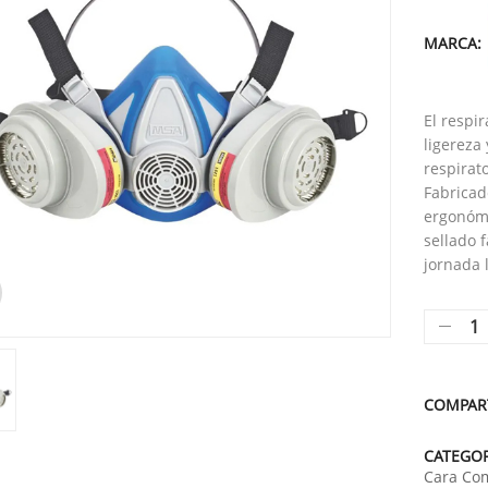
MARCA:
El respi
ligereza
respirat
Fabricad
ergonómi
sellado 
jornada 
COMPAR
CATEGO
Cara Co