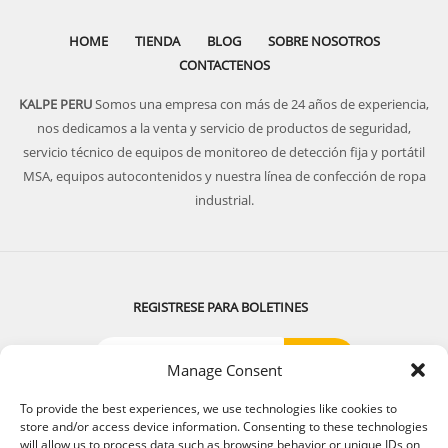
HOME
TIENDA
BLOG
SOBRE NOSOTROS
CONTACTENOS
KALPE PERU
Somos una empresa con más de 24 años de experiencia,
nos dedicamos a la venta y servicio de productos de seguridad,
servicio técnico de equipos de monitoreo de detección fija y portátil
MSA, equipos autocontenidos y nuestra línea de confección de ropa
industrial.
REGISTRESE PARA BOLETINES
Manage Consent
SIGUENOS:
To provide the best experiences, we use technologies like cookies to
store and/or access device information. Consenting to these technologies
will allow us to process data such as browsing behavior or unique IDs on