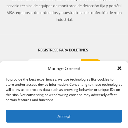
servicio técnico de equipos de monitoreo de detección fija y portátil
MSA, equipos autocontenidos y nuestra línea de confección de ropa
industrial.
REGISTRESE PARA BOLETINES
Manage Consent
SIGUENOS:
To provide the best experiences, we use technologies like cookies to
store and/or access device information. Consenting to these technologies
will allow us to process data such as browsing behavior or unique IDs on
this site. Not consenting or withdrawing consent, may adversely affect
certain features and functions.
© 2018 . Todos los derechos reservados. Diseñado por
Kalpeperu.com
.
Accept