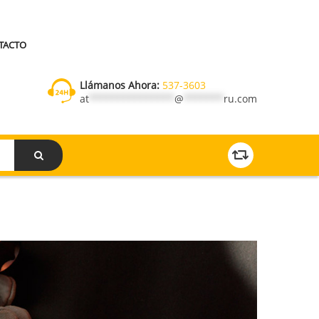
TACTO
Llámanos Ahora:
537-3603
at
***************
@
*******
ru.com