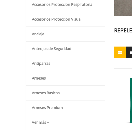
Accesorios Proteccion Respiratoria
Accesorios Proteccion Visual
REPEL
Anclaje
Anteojos de Seguridad
Antiparras
Arneses
Arneses Basicos
Arneses Premium
Ver más +