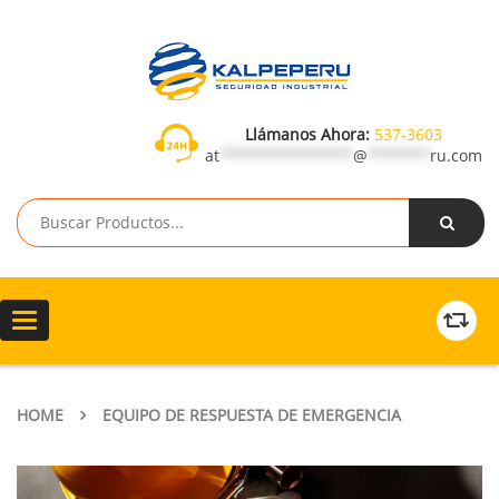
Llámanos Ahora:
537-3603
at
***************
@
*******
ru.com
Toggle
navigation
HOME
EQUIPO DE RESPUESTA DE EMERGENCIA