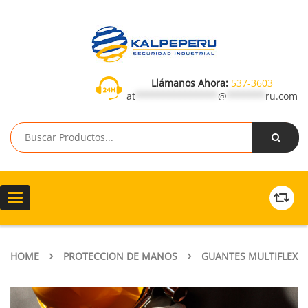
Llámanos Ahora:
537-3603
at
***************
@
*******
ru.com
Toggle
navigation
HOME
PROTECCION DE MANOS
GUANTES MULTIFLEX