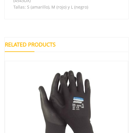
(4543DX)
Tallas: S (amarillo), M (rojo) y L (negro)
RELATED PRODUCTS