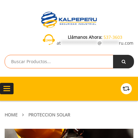
Llámanos Ahora:
537-3603
at
***************
@
*******
ru.com
Toggle
navigation
HOME
PROTECCION SOLAR