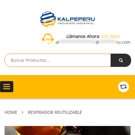
Llámanos Ahora:
537-3603
at
***************
@
*******
ru.com
Toggle
navigation
HOME
RESPIRADOR REUTILIZABLE