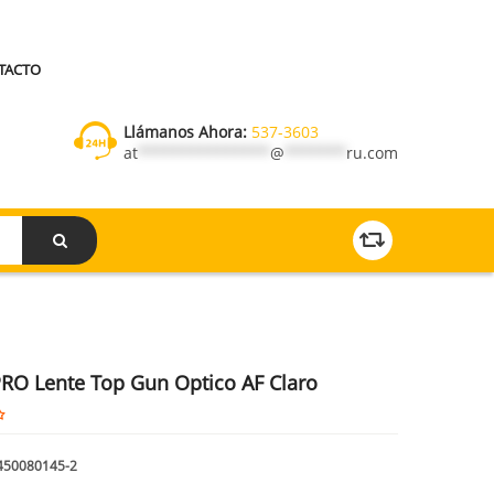
TACTO
Llámanos Ahora:
537-3603
at
***************
@
*******
ru.com
RO Lente Top Gun Optico AF Claro
450080145-2