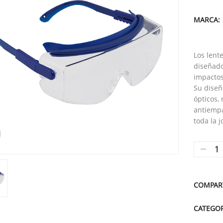
MARCA:
Los len
diseñado
impactos
Su diseñ
ópticos,
antiempa
toda la j
COMPAR
CATEGO