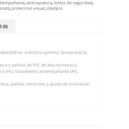
tiempañante
,
antirayadura
,
lentes de seguridad
,
onato
,
proteccion visual
,
steelpro
 (0)
laboratorios, industria química, farmacéutica,
co y patillas de PVC de alta resistencia.
ura (HC), tratamiento antiempañante (AF),
ca, patillas retráctiles y ajuste de inclinación