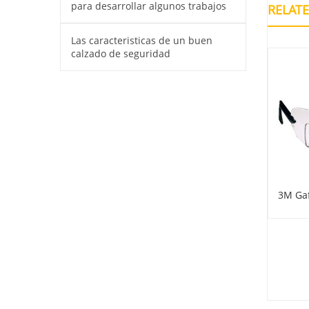
para desarrollar algunos trabajos
RELAT
Las caracteristicas de un buen
calzado de seguridad
O Lente Turbine AF
STEELPRO Lente SPY AF
3M Gaf
Claro
Claro