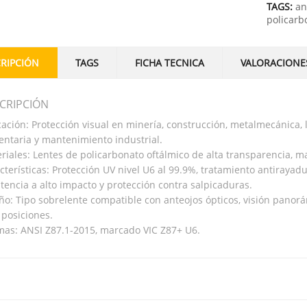
TAGS:
an
policarb
RIPCIÓN
TAGS
FICHA TECNICA
VALORACIONES
CRIPCIÓN
cación: Protección visual en minería, construcción, metalmecánica, 
entaria y mantenimiento industrial.
riales: Lentes de policarbonato oftálmico de alta transparencia, mar
cterísticas: Protección UV nivel U6 al 99.9%, tratamiento antirayad
stencia a alto impacto y protección contra salpicaduras.
ño: Tipo sobrelente compatible con anteojos ópticos, visión panorámi
 posiciones.
as: ANSI Z87.1-2015, marcado VIC Z87+ U6.