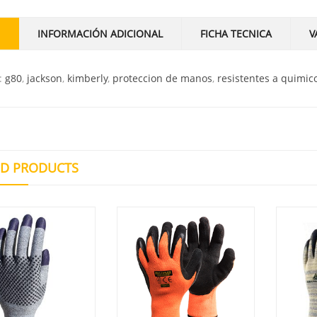
INFORMACIÓN ADICIONAL
FICHA TECNICA
V
:
g80
,
jackson
,
kimberly
,
proteccion de manos
,
resistentes a quimic
ED PRODUCTS