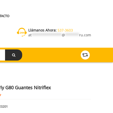
TACTO
Llámanos Ahora:
537-3603
at
***************
@
*******
ru.com
ly G80 Guantes Nitriflex
23201