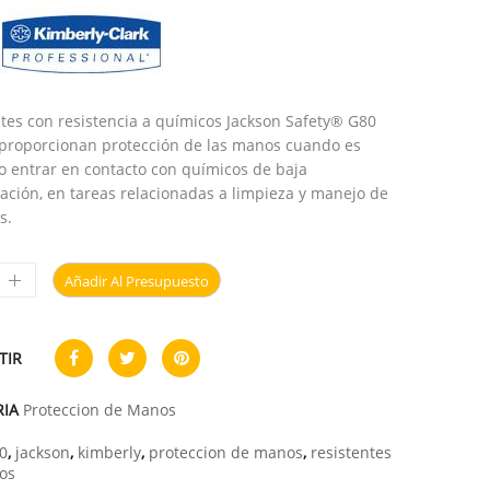
tes con resistencia a químicos Jackson Safety® G80
x proporcionan protección de las manos cuando es
o entrar en contacto con químicos de baja
ación, en tareas relacionadas a limpieza y manejo de
s.
Añadir Al Presupuesto
TIR
RIA
Proteccion de Manos
0
,
jackson
,
kimberly
,
proteccion de manos
,
resistentes
os