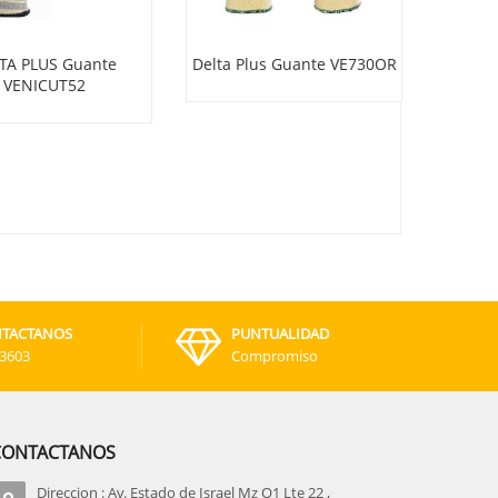
TA PLUS Guante
Delta Plus Guante VE730OR
Delta 
VENICUT52
TACTANOS
PUNTUALIDAD
-3603
Compromiso
CONTACTANOS
Direccion : Av. Estado de Israel Mz Q1 Lte 22 ,