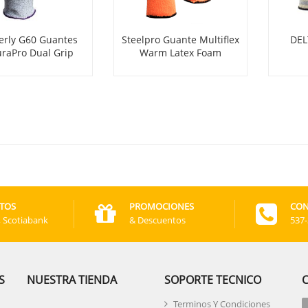
rly G60 Guantes
Steelpro Guante Multiflex
DEL
raPro Dual Grip
Warm Latex Foam
TOS
PROMOCIONES
CON
, Scotiabank
& Descuentos
537
S
NUESTRA TIENDA
SOPORTE TECNICO
Terminos Y Condiciones