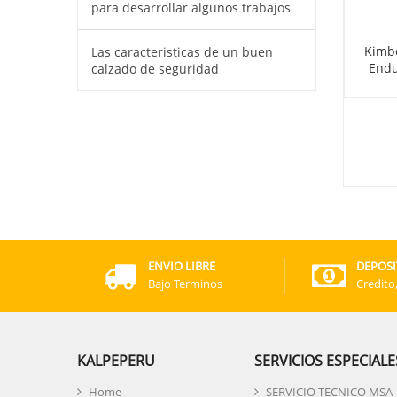
para desarrollar algunos trabajos
erly G10 Guante
Kimberly G60 Guante
Kimbe
Las caracteristicas de un buen
UARD Nitrilo Azul
Resistente Al Corte Jackson
Endu
calzado de seguridad
Safety Nivel 5
ENVIO LIBRE
DEPOSI
Bajo Terminos
Credito
KALPEPERU
SERVICIOS ESPECIALE
Home
SERVICIO TECNICO MSA