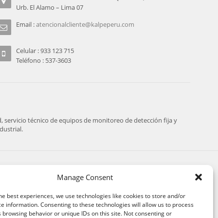
Urb. El Alamo – Lima 07
Email :
atencionalcliente@kalpeperu.com
Celular : 933 123 715
Teléfono : 537-3603
servicio técnico de equipos de monitoreo de detección fija y
ustrial.
SIGUENOS:
Manage Consent
he best experiences, we use technologies like cookies to store and/or
e information. Consenting to these technologies will allow us to process
 browsing behavior or unique IDs on this site. Not consenting or