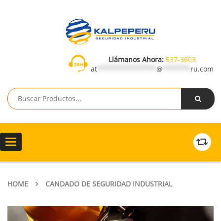
Llámanos Ahora:
537-3603
at
***************
@
*******
ru.com
Toggle
navigation
HOME
CANDADO DE SEGURIDAD INDUSTRIAL