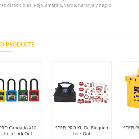
res disponibles: Rojo, amarillo, verde, naranja y negro
ED PRODUCTS
PRO Candado X10
STEELPRO Kit De Bloqueo
STEELP
ectrico Lock Out
Lock Out