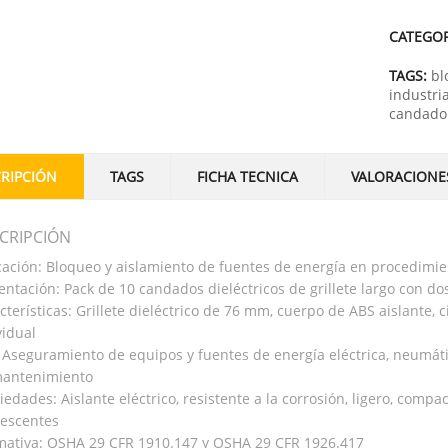
CATEGO
TAGS:
bl
industria
candado 
RIPCIÓN
TAGS
FICHA TECNICA
VALORACIONES
CRIPCIÓN
cación: Bloqueo y aislamiento de fuentes de energía en procedimi
entación: Pack de 10 candados dieléctricos de grillete largo con do
cterísticas: Grillete dieléctrico de 76 mm, cuerpo de ABS aislante, 
vidual
 Aseguramiento de equipos y fuentes de energía eléctrica, neumátic
antenimiento
iedades: Aislante eléctrico, resistente a la corrosión, ligero, compac
rescentes
ativa: OSHA 29 CFR 1910.147 y OSHA 29 CFR 1926.417