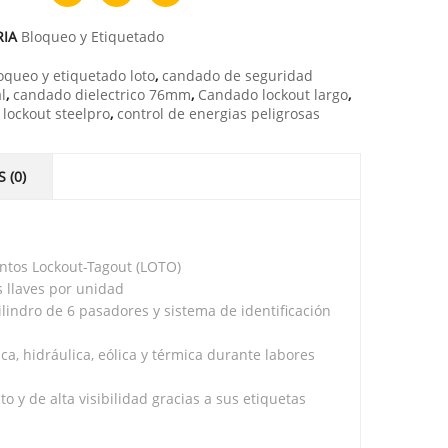
RIA
Bloqueo y Etiquetado
oqueo y etiquetado loto
,
candado de seguridad
l
,
candado dielectrico 76mm
,
Candado lockout largo
,
lockout steelpro
,
control de energias peligrosas
 (0)
entos Lockout-Tagout (LOTO)
s llaves por unidad
cilindro de 6 pasadores y sistema de identificación
a, hidráulica, eólica y térmica durante labores
to y de alta visibilidad gracias a sus etiquetas