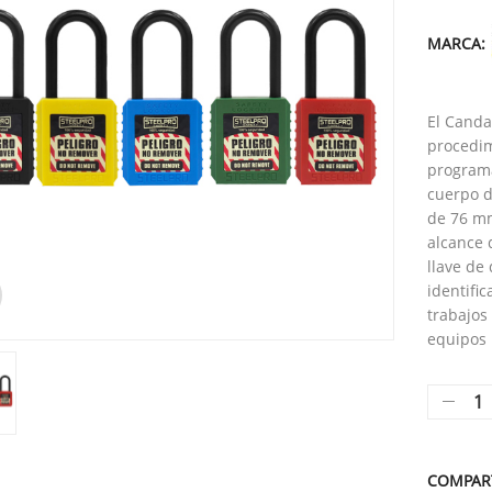
MARCA:
El Canda
procedim
programa
cuerpo d
de 76 mm
alcance 
llave de
identifi
trabajos
equipos 
COMPAR