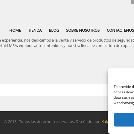
HOME
TIENDA
BLOG
SOBRE NOSOTROS
CONTACTENOS
periencia, nos dedicamos a la venta y servicio de productos de seguridad, 
rtátil MSA, equipos autocontenidos y nuestra línea de confección de ropa ind
To provide t
access devic
data such as
withdrawing 
© 2018 . Todos los derechos reservados. Diseñado por
Kalpeperu.com
.