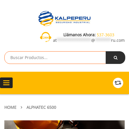
Llámanos Ahora:
537-3603
at
***************
@
*******
ru.com
Toggle
navigation
HOME
ALPHATEC 6500