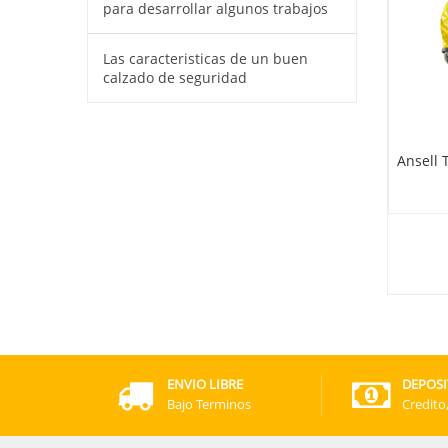
para desarrollar algunos trabajos
Las caracteristicas de un buen
calzado de seguridad
ARD Chaqueta Hi-
Ansell Traje Alphatec 1800
Ansell 
Way
Modelo 111
ENVIO LIBRE
DEPOSI
Bajo Terminos
Credito