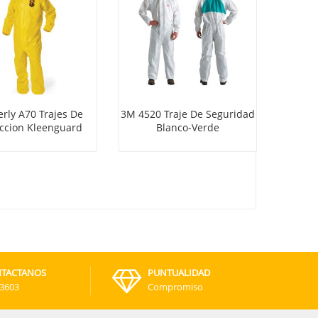
rly A70 Trajes De
3M 4520 Traje De Seguridad
SteelPr
ccion Kleenguard
Blanco-Verde
TACTANOS
PUNTUALIDAD
-3603
Compromiso