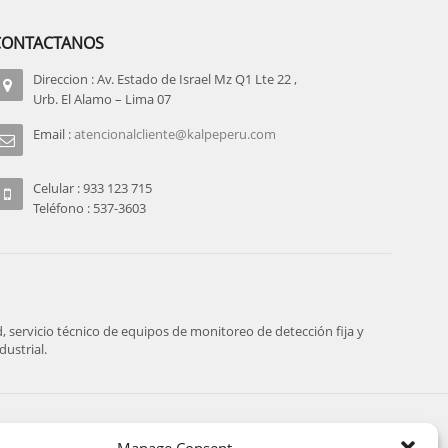
CONTACTANOS
Direccion : Av. Estado de Israel Mz Q1 Lte 22 ,
Urb. El Alamo – Lima 07
Email :
atencionalcliente@kalpeperu.com
Celular : 933 123 715
Teléfono : 537-3603
servicio técnico de equipos de monitoreo de detección fija y
ustrial.
SIGUENOS: