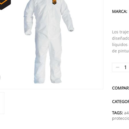
MARCA:
Los traj
diseñado
líquidos
de pintu
COMPAR
CATEGO
TAGS:
a4
protecci