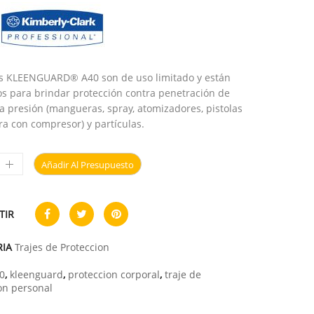
es KLEENGUARD® A40 son de uso limitado y están
s para brindar protección contra penetración de
 a presión (mangueras, spray, atomizadores, pistolas
ra con compresor) y partículas.
Añadir Al Presupuesto
TIR
RIA
Trajes de Proteccion
0
,
kleenguard
,
proteccion corporal
,
traje de
on personal