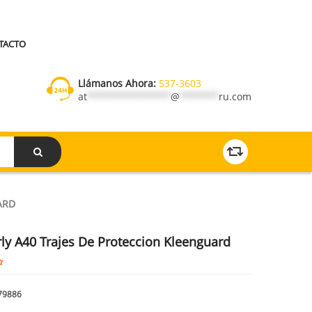
TACTO
Llámanos Ahora:
537-3603
at
***************
@
*******
ru.com
ARD
ly A40 Trajes De Proteccion Kleenguard
79886