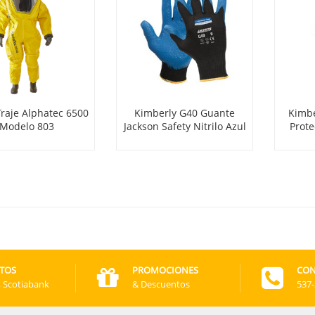
Traje Alphatec 6500
Kimberly G40 Guante
Kimbe
Modelo 803
Jackson Safety Nitrilo Azul
Prote
TOS
PROMOCIONES
CON
, Scotiabank
& Descuentos
537