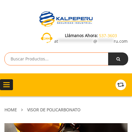
Llámanos Ahora:
537-3603
at
***************
@
*******
ru.com
Toggle
navigation
HOME
VISOR DE POLICARBONATO