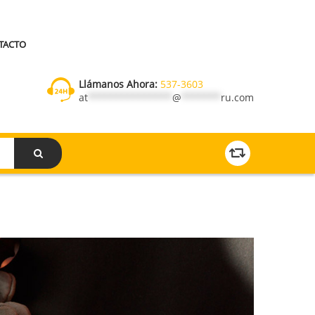
TACTO
Llámanos Ahora:
537-3603
at
***************
@
*******
ru.com