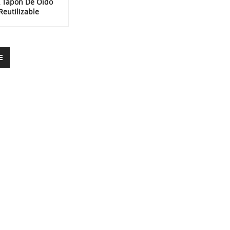
 Tapon De Oido
Reutilizable