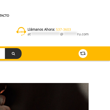
TACTO
Llámanos Ahora:
537-3603
at
***************
@
*******
ru.com