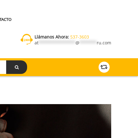
TACTO
Llámanos Ahora:
537-3603
at
***************
@
*******
ru.com