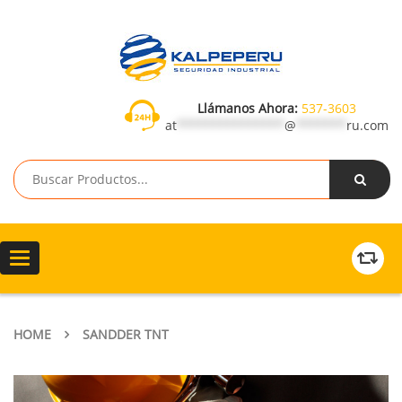
Llámanos Ahora:
537-3603
at
***************
@
*******
ru.com
Toggle
navigation
HOME
SANDDER TNT