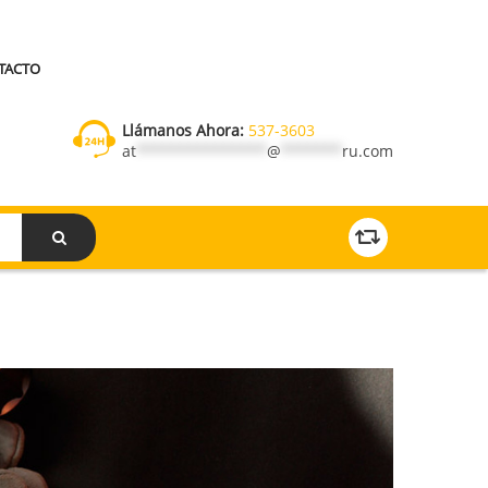
TACTO
Llámanos Ahora:
537-3603
at
***************
@
*******
ru.com