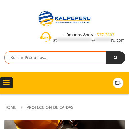
Llámanos Ahora:
537-3603
at
***************
@
*******
ru.com
Toggle
navigation
HOME
PROTECCION DE CAIDAS