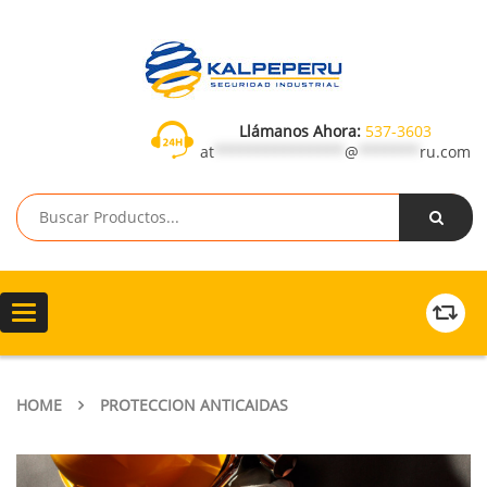
Llámanos Ahora:
537-3603
at
***************
@
*******
ru.com
Toggle
navigation
HOME
PROTECCION ANTICAIDAS