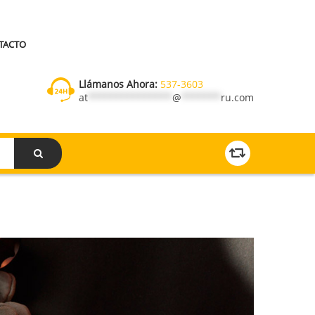
TACTO
Llámanos Ahora:
537-3603
at
***************
@
*******
ru.com