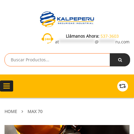
Llámanos Ahora:
537-3603
at
***************
@
*******
ru.com
Toggle
navigation
HOME
MAX 70