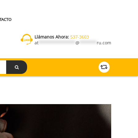
TACTO
Llámanos Ahora:
537-3603
at
***************
@
*******
ru.com