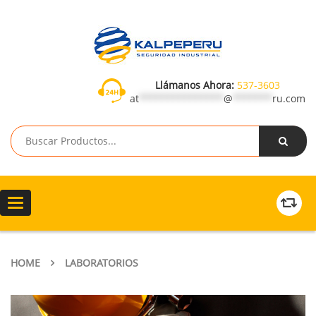
Llámanos Ahora:
537-3603
at
***************
@
*******
ru.com
Toggle
navigation
HOME
LABORATORIOS