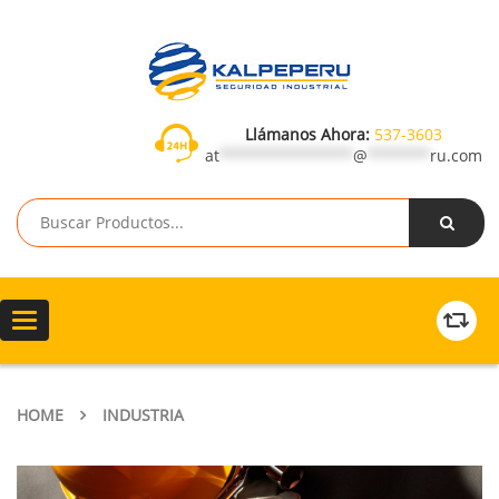
Llámanos Ahora:
537-3603
at
***************
@
*******
ru.com
Toggle
navigation
HOME
INDUSTRIA