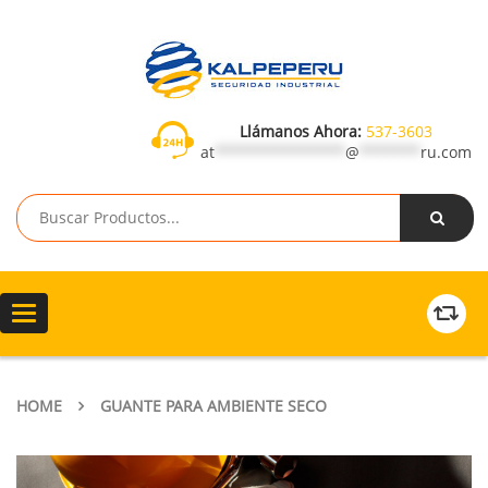
Llámanos Ahora:
537-3603
at
***************
@
*******
ru.com
Toggle
navigation
HOME
GUANTE PARA AMBIENTE SECO