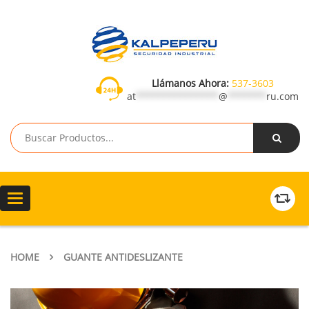
Llámanos Ahora:
537-3603
at
***************
@
*******
ru.com
Toggle
navigation
HOME
GUANTE ANTIDESLIZANTE