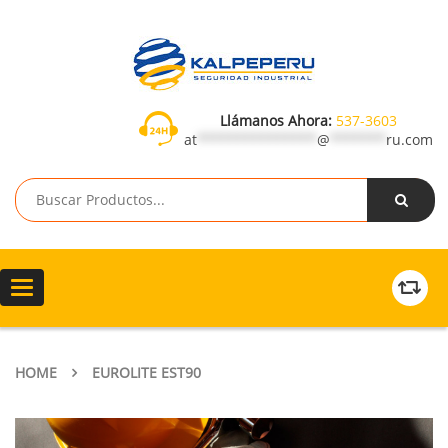
Llámanos Ahora:
537-3603
at
***************
@
*******
ru.com
Toggle
navigation
HOME
EUROLITE EST90