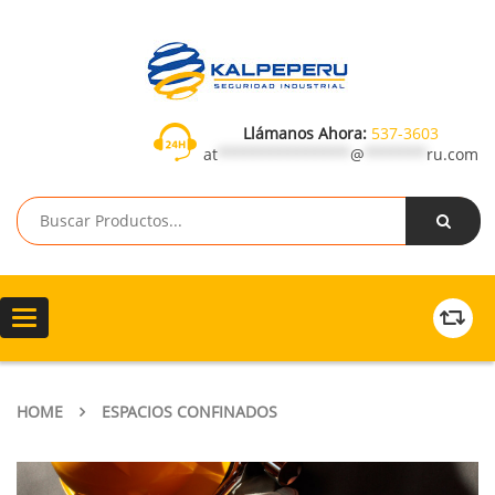
Llámanos Ahora:
537-3603
at
***************
@
*******
ru.com
Toggle
navigation
HOME
ESPACIOS CONFINADOS