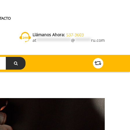
TACTO
Llámanos Ahora:
537-3603
at
***************
@
*******
ru.com