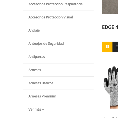
Accesorios Proteccion Respiratoria
Accesorios Proteccion Visual
EDGE 4
Anclaje
Anteojos de Seguridad
Antiparras
Arneses
Arneses Basicos
Arneses Premium
Ver más +