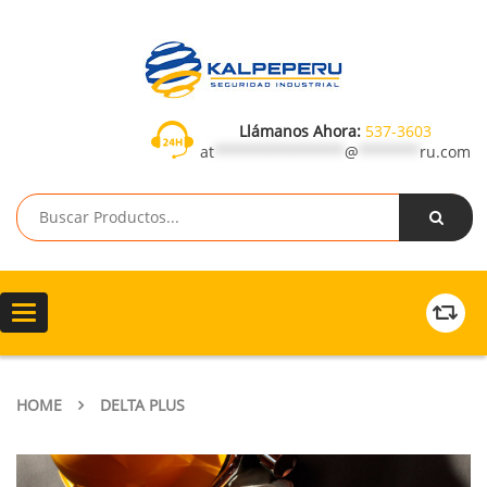
Llámanos Ahora:
537-3603
at
***************
@
*******
ru.com
Toggle
navigation
HOME
DELTA PLUS