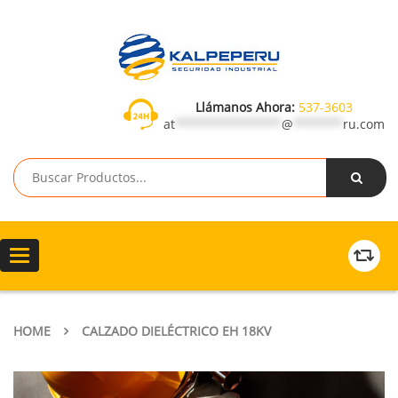
Llámanos Ahora:
537-3603
at
***************
@
*******
ru.com
Toggle
navigation
HOME
CALZADO DIELÉCTRICO EH 18KV