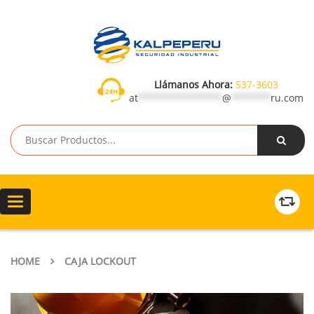
Llámanos Ahora:
537-3603
at
***************
@
*******
ru.com
Toggle
navigation
HOME
CAJA LOCKOUT