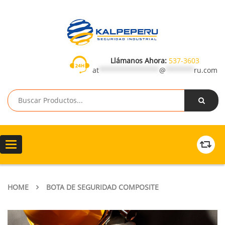
Llámanos Ahora:
537-3603
at
***************
@
*******
ru.com
Toggle
navigation
HOME
BOTA DE SEGURIDAD COMPOSITE