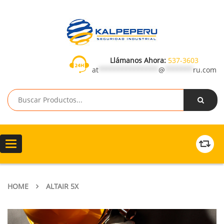
Llámanos Ahora:
537-3603
at
***************
@
*******
ru.com
Toggle
navigation
HOME
ALTAIR 5X