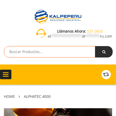
Llámanos Ahora:
537-3603
at
***************
@
*******
ru.com
Toggle
navigation
HOME
ALPHATEC 4000