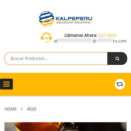
Llámanos Ahora:
537-3603
at
***************
@
*******
ru.com
Toggle
navigation
HOME
4520