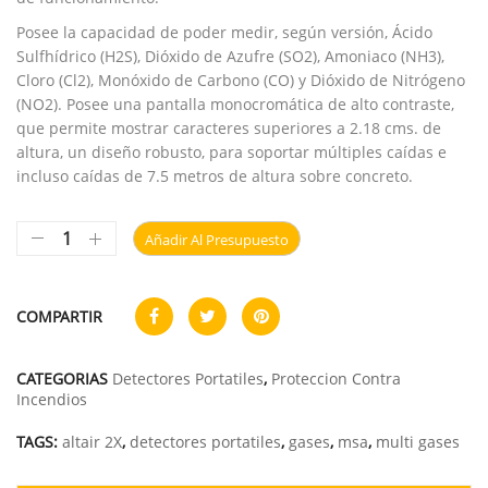
Posee la capacidad de poder medir, según versión, Ácido
Sulfhídrico (H2S), Dióxido de Azufre (SO2), Amoniaco (NH3),
Cloro (Cl2), Monóxido de Carbono (CO) y Dióxido de Nitrógeno
(NO2). Posee una pantalla monocromática de alto contraste,
que permite mostrar caracteres superiores a 2.18 cms. de
altura, un diseño robusto, para soportar múltiples caídas e
incluso caídas de 7.5 metros de altura sobre concreto.
Añadir Al Presupuesto
COMPARTIR
CATEGORIAS
Detectores Portatiles
,
Proteccion Contra
Incendios
TAGS:
altair 2X
,
detectores portatiles
,
gases
,
msa
,
multi gases