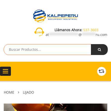
Llámanos Ahora:
537-3603
at
***************
@
*******
ru.com
Toggle
navigation
HOME
LIJADO