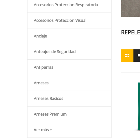
Accesorios Proteccion Respiratoria
Accesorios Proteccion Visual
REPEL
Anclaje
Anteojos de Seguridad
Antiparras
Arneses
Arneses Basicos
Arneses Premium
Ver más +