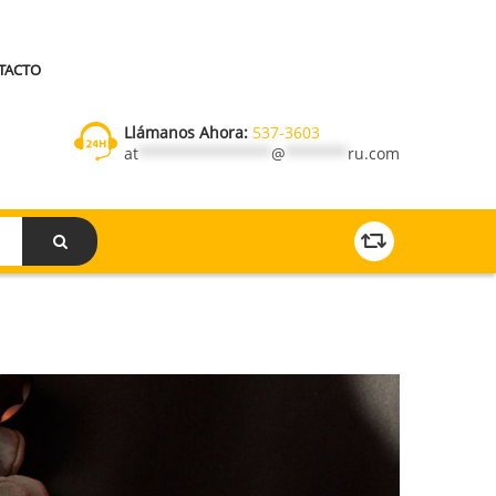
TACTO
Llámanos Ahora:
537-3603
at
***************
@
*******
ru.com