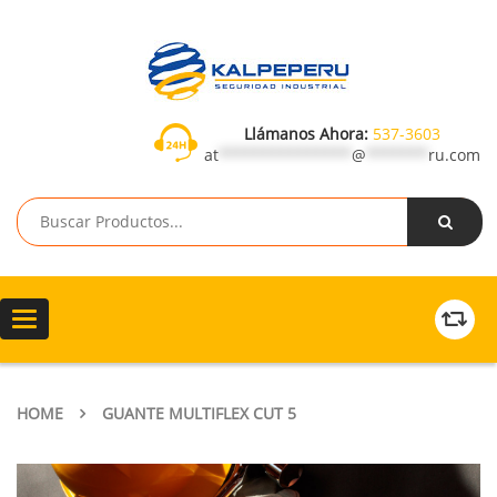
Llámanos Ahora:
537-3603
at
***************
@
*******
ru.com
Toggle
navigation
HOME
GUANTE MULTIFLEX CUT 5