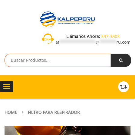
Llámanos Ahora:
537-3603
at
***************
@
*******
ru.com
Toggle
navigation
HOME
FILTRO PARA RESPIRADOR